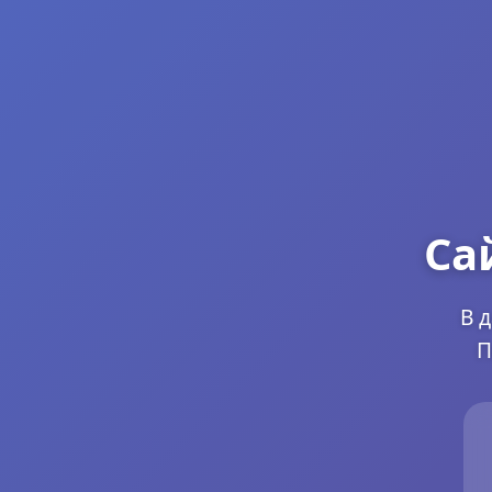
Са
В 
П