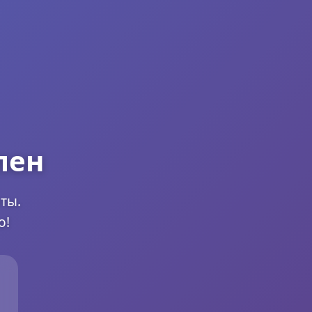
пен
ты.
о!